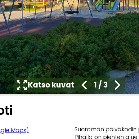
Katso kuvat
1
/
3
ti
Suoraman päiväkodin pi
gle Maps)
Pihalla on pienten alue