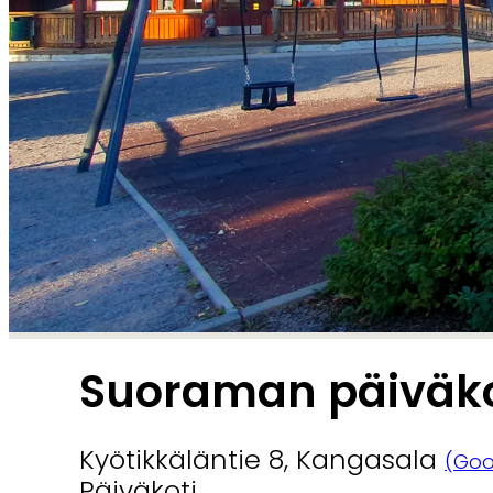
Suoraman päiväko
Kyötikkäläntie 8, Kangasala
(Goo
Päiväkoti