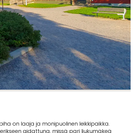
ha on laaja ja monipuolinen leikkipaikka.
 erikseen aidattuna, missä pari liukumäkeä