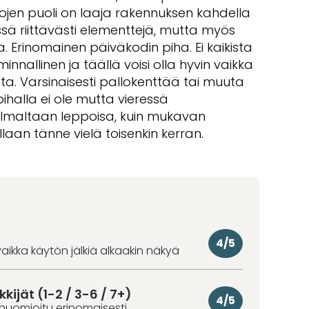
sojen puoli on laaja rakennuksen kahdella
ssä riittävästi elementtejä, mutta myös
ta. Erinomainen päiväkodin piha. Ei kaikista
minnallinen ja täällä voisi olla hyvin vaikka
pasta. Varsinaisesti pallokenttää tai muuta
 pihalla ei ole mutta vieressä
elmaltaan leppoisa, kuin mukavan
aan tänne vielä toisenkin kerran.
4/5
aikka käytön jälkiä alkaakin näkyä
kkijät (1-2 / 3-6 / 7+)
4/5
huomioitu erinomaisesti