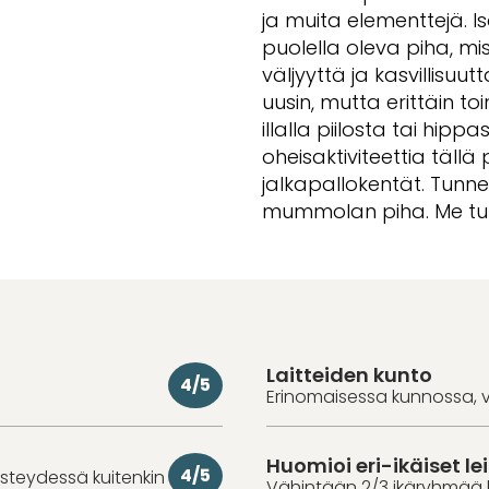
ja muita elementtejä. I
puolella oleva piha, mi
väljyyttä ja kasvillisuut
uusin, mutta erittäin toi
illalla piilosta tai hip
oheisaktiviteettia tällä
jalkapallokentät. Tunn
mummolan piha. Me tull
Laitteiden kunto
4/5
Erinomaisessa kunnossa, v
Huomioi eri-ikäiset lei
4/5
iisteydessä kuitenkin
Vähintään 2/3 ikäryhmää 