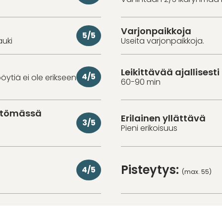
Varjonpaikkoja
5/5
auki
Useita varjonpaikkoja.
Leikittävää ajallisesti
4/5
öytiä ei ole erikseen
60-90 min
ittömässä
Erilainen yllättävä
3/5
Pieni erikoisuus
Pisteytys:
4/5
(max. 55)