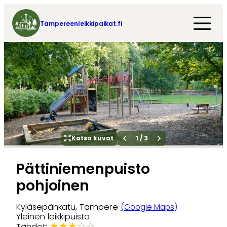
Tampereenleikkipaikat.fi
Katso kuvat
1
/
3
Pättiniemenpuisto
pohjoinen
Kyläsepänkatu, Tampere
(Google Maps)
Yleinen leikkipuisto
★
★
★
☆
☆
Tähdet: