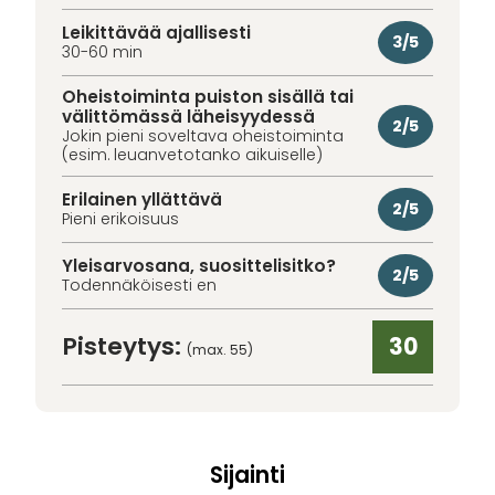
Leikittävää ajallisesti
3/5
30-60 min
Oheistoiminta puiston sisällä tai
välittömässä läheisyydessä
2/5
Jokin pieni soveltava oheistoiminta
(esim. leuanvetotanko aikuiselle)
Erilainen yllättävä
2/5
Pieni erikoisuus
Yleisarvosana, suosittelisitko?
2/5
Todennäköisesti en
Pisteytys:
30
(max. 55)
Sijainti