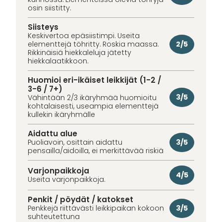
osin siistitty.
Siisteys
Keskivertoa epäsiistimpi. Useita
2/5
elementtejä töhritty. Roskia maassa.
Rikkinäisiä hiekkaleluja jätetty
hiekkalaatikkoon.
Huomioi eri-ikäiset leikkijät (1-2 /
3-6 / 7+)
3/5
Vähintään 2/3 ikäryhmää huomioitu
kohtalaisesti, useampia elementtejä
kullekin ikäryhmälle
Aidattu alue
3/5
Puoliavoin, osittain aidattu
pensailla/aidoilla, ei merkittävää riskiä
Varjonpaikkoja
4/5
Useita varjonpaikkoja.
Penkit / pöydät / katokset
3/5
Penkkejä riittävästi leikkipaikan kokoon
suhteutettuna