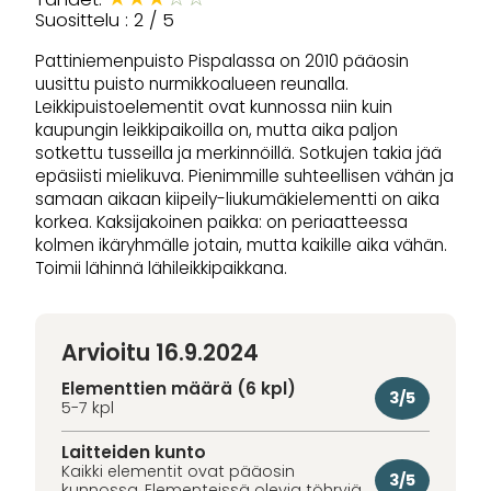
Suosittelu : 2 / 5
Pattiniemenpuisto Pispalassa on 2010 pääosin
uusittu puisto nurmikkoalueen reunalla.
Leikkipuistoelementit ovat kunnossa niin kuin
kaupungin leikkipaikoilla on, mutta aika paljon
sotkettu tusseilla ja merkinnöillä. Sotkujen takia jää
epäsiisti mielikuva. Pienimmille suhteellisen vähän ja
samaan aikaan kiipeily-liukumäkielementti on aika
korkea. Kaksijakoinen paikka: on periaatteessa
kolmen ikäryhmälle jotain, mutta kaikille aika vähän.
Toimii lähinnä lähileikkipaikkana.
Arvioitu 16.9.2024
Elementtien määrä (6 kpl)
3/5
5-7 kpl
Laitteiden kunto
Kaikki elementit ovat pääosin
3/5
kunnossa. Elementeissä olevia töhryjä