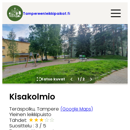
Tampereenleikkipaikat.fi
Katso kuvat
1
/
2
Kisakolmio
Teräspolku, Tampere
(Google Maps)
Yleinen leikkipuisto
★
★
★
☆
☆
Tähdet:
Suosittelu : 3 / 5