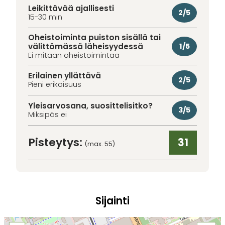
Leikittävää ajallisesti
2/5
15-30 min
Oheistoiminta puiston sisällä tai
välittömässä läheisyydessä
1/5
Ei mitään oheistoimintaa
Erilainen yllättävä
2/5
Pieni erikoisuus
Yleisarvosana, suosittelisitko?
3/5
Miksipäs ei
Pisteytys:
31
(max. 55)
Sijainti