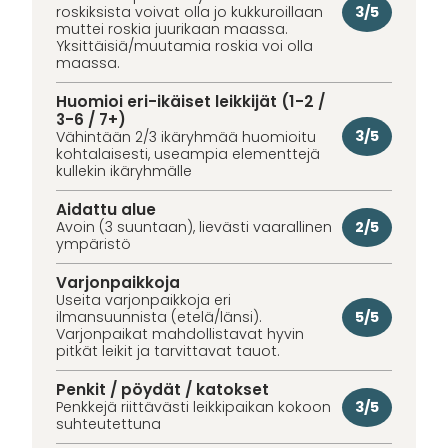
3/5
roskiksista voivat olla jo kukkuroillaan
muttei roskia juurikaan maassa.
Yksittäisiä/muutamia roskia voi olla
maassa.
Huomioi eri-ikäiset leikkijät (1-2 /
3-6 / 7+)
3/5
Vähintään 2/3 ikäryhmää huomioitu
kohtalaisesti, useampia elementtejä
kullekin ikäryhmälle
Aidattu alue
2/5
Avoin (3 suuntaan), lievästi vaarallinen
ympäristö
Varjonpaikkoja
Useita varjonpaikkoja eri
5/5
ilmansuunnista (etelä/länsi).
Varjonpaikat mahdollistavat hyvin
pitkät leikit ja tarvittavat tauot.
Penkit / pöydät / katokset
3/5
Penkkejä riittävästi leikkipaikan kokoon
suhteutettuna