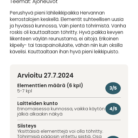
Teemat: Ajoneuvot
Perushyvä pieni lähileikkipaikka Hervannan
kerrostalojen keskellä. Elementit suhteellisen uusia
ja hyvässä kunnossa, Vain pientä töhrimistä. Vanha
roskis oli kauttaaltaan töhritty. Hyvä paikka kevyen
liikenteen väylän reunustama, ei aitoja. Erikoinen
kiipeily- tai tasapainoilulaite, vähän niin kuin oksilla
kävelisi. Kauttaaltaan ihan hyvä pieni leikkipuisto.
Arvioitu 27.7.2024
Elementtien määrä (6 kpl)
3/5
5-7 kpl
Laitteiden kunto
4/5
Erinomaisessa kunnossa, vaikka käytön
jälkiä alkaakin näkyä
Siisteys
Yksittäisiä elementtejä voi olla töhritty.
Töhrimisiä pääosin yritettu siistiä. Osa