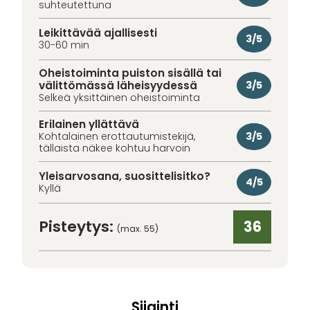
suhteutettuna
Leikittävää ajallisesti
3/5
30-60 min
Oheistoiminta puiston sisällä tai
välittömässä läheisyydessä
3/5
Selkeä yksittäinen oheistoiminta
Erilainen yllättävä
3/5
Kohtalainen erottautumistekijä,
tällaista näkee kohtuu harvoin
Yleisarvosana, suosittelisitko?
4/5
Kyllä
Pisteytys:
36
(max. 55)
Sijainti