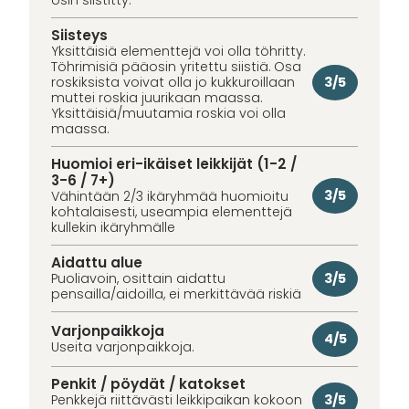
osin siistitty.
Siisteys
Yksittäisiä elementtejä voi olla töhritty.
Töhrimisiä pääosin yritettu siistiä. Osa
3/5
roskiksista voivat olla jo kukkuroillaan
muttei roskia juurikaan maassa.
Yksittäisiä/muutamia roskia voi olla
maassa.
Huomioi eri-ikäiset leikkijät (1-2 /
3-6 / 7+)
3/5
Vähintään 2/3 ikäryhmää huomioitu
kohtalaisesti, useampia elementtejä
kullekin ikäryhmälle
Aidattu alue
3/5
Puoliavoin, osittain aidattu
pensailla/aidoilla, ei merkittävää riskiä
Varjonpaikkoja
4/5
Useita varjonpaikkoja.
Penkit / pöydät / katokset
3/5
Penkkejä riittävästi leikkipaikan kokoon