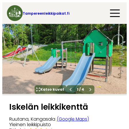
Tampereenleikkipaikat.fi
Katso kuvat
1
/
4
Iskelän leikkikenttä
Ruutana, Kangasala
(Google Maps)
Yleinen leikkipuisto