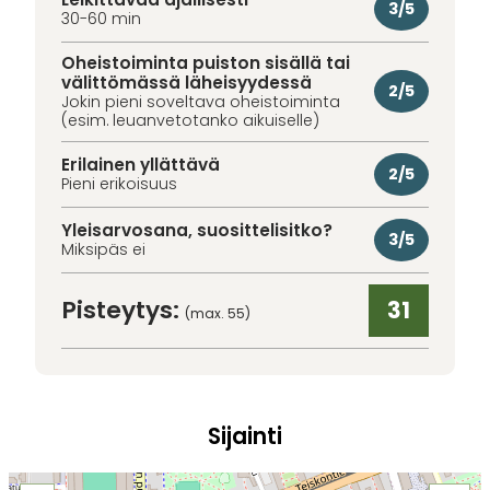
3/5
30-60 min
Oheistoiminta puiston sisällä tai
välittömässä läheisyydessä
2/5
Jokin pieni soveltava oheistoiminta
(esim. leuanvetotanko aikuiselle)
Erilainen yllättävä
2/5
Pieni erikoisuus
Yleisarvosana, suosittelisitko?
3/5
Miksipäs ei
Pisteytys:
31
(max. 55)
Sijainti