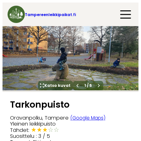
Tampereenleikkipaikat.fi
Katso kuvat
1
/
5
Tarkonpuisto
Oravanpolku, Tampere
(Google Maps)
Yleinen leikkipuisto
★
★
★
☆
☆
Tähdet:
Suosittelu : 3 / 5