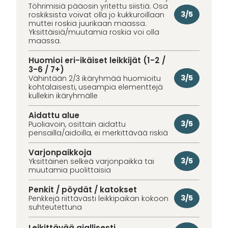
Töhrimisiä pääosin yritettu siistiä. Osa
3/5
roskiksista voivat olla jo kukkuroillaan
muttei roskia juurikaan maassa.
Yksittäisiä/muutamia roskia voi olla
maassa.
Huomioi eri-ikäiset leikkijät (1-2 /
3-6 / 7+)
3/5
Vähintään 2/3 ikäryhmää huomioitu
kohtalaisesti, useampia elementtejä
kullekin ikäryhmälle
Aidattu alue
3/5
Puoliavoin, osittain aidattu
pensailla/aidoilla, ei merkittävää riskiä
Varjonpaikkoja
3/5
Yksittäinen selkeä varjonpaikka tai
muutamia puolittaisia
Penkit / pöydät / katokset
3/5
Penkkejä riittävästi leikkipaikan kokoon
suhteutettuna
Leikittävää ajallisesti