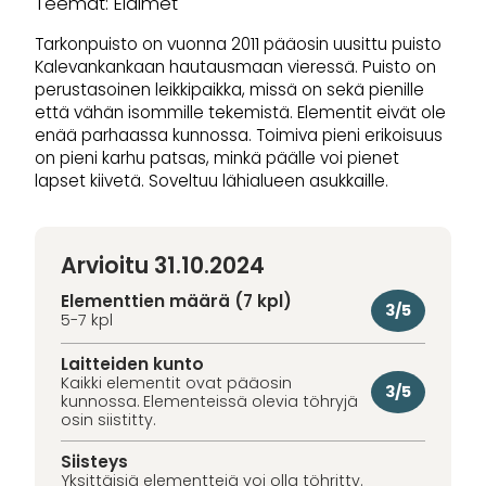
Teemat: Eläimet
Tarkonpuisto on vuonna 2011 pääosin uusittu puisto
Kalevankankaan hautausmaan vieressä. Puisto on
perustasoinen leikkipaikka, missä on sekä pienille
että vähän isommille tekemistä. Elementit eivät ole
enää parhaassa kunnossa. Toimiva pieni erikoisuus
on pieni karhu patsas, minkä päälle voi pienet
lapset kiivetä. Soveltuu lähialueen asukkaille.
Arvioitu 31.10.2024
Elementtien määrä (7 kpl)
3/5
5-7 kpl
Laitteiden kunto
Kaikki elementit ovat pääosin
3/5
kunnossa. Elementeissä olevia töhryjä
osin siistitty.
Siisteys
Yksittäisiä elementtejä voi olla töhritty.