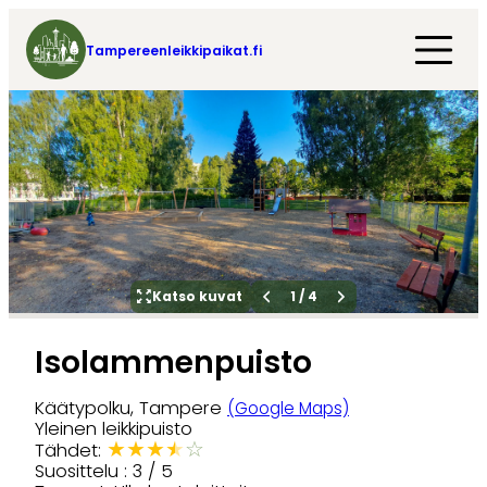
Tampereenleikkipaikat.fi
Katso kuvat
1
/
4
Isolammenpuisto
Käätypolku, Tampere
(Google Maps)
Yleinen leikkipuisto
★
★
★
★
☆
Tähdet:
Suosittelu : 3 / 5