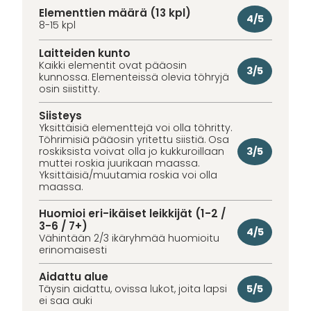
Elementtien määrä (13 kpl)
4/5
8-15 kpl
Laitteiden kunto
Kaikki elementit ovat pääosin
3/5
kunnossa. Elementeissä olevia töhryjä
osin siistitty.
Siisteys
Yksittäisiä elementtejä voi olla töhritty.
Töhrimisiä pääosin yritettu siistiä. Osa
3/5
roskiksista voivat olla jo kukkuroillaan
muttei roskia juurikaan maassa.
Yksittäisiä/muutamia roskia voi olla
maassa.
Huomioi eri-ikäiset leikkijät (1-2 /
3-6 / 7+)
4/5
Vähintään 2/3 ikäryhmää huomioitu
erinomaisesti
Aidattu alue
5/5
Täysin aidattu, ovissa lukot, joita lapsi
ei saa auki