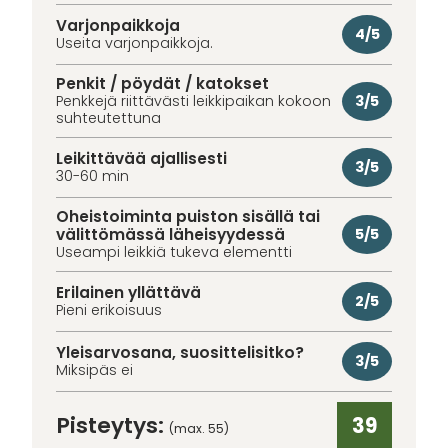
Varjonpaikkoja
4/5
Useita varjonpaikkoja.
Penkit / pöydät / katokset
3/5
Penkkejä riittävästi leikkipaikan kokoon
suhteutettuna
Leikittävää ajallisesti
3/5
30-60 min
Oheistoiminta puiston sisällä tai
välittömässä läheisyydessä
5/5
Useampi leikkiä tukeva elementti
Erilainen yllättävä
2/5
Pieni erikoisuus
Yleisarvosana, suosittelisitko?
3/5
Miksipäs ei
Pisteytys:
39
(max. 55)