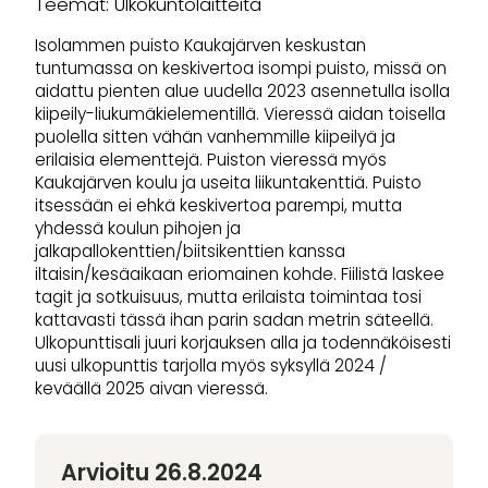
Teemat: Ulkokuntolaitteita
Isolammen puisto Kaukajärven keskustan
tuntumassa on keskivertoa isompi puisto, missä on
aidattu pienten alue uudella 2023 asennetulla isolla
kiipeily-liukumäkielementillä. Vieressä aidan toisella
puolella sitten vähän vanhemmille kiipeilyä ja
erilaisia elementtejä. Puiston vieressä myös
Kaukajärven koulu ja useita liikuntakenttiä. Puisto
itsessään ei ehkä keskivertoa parempi, mutta
yhdessä koulun pihojen ja
jalkapallokenttien/biitsikenttien kanssa
iltaisin/kesäaikaan eriomainen kohde. Fiilistä laskee
tagit ja sotkuisuus, mutta erilaista toimintaa tosi
kattavasti tässä ihan parin sadan metrin säteellä.
Ulkopunttisali juuri korjauksen alla ja todennäköisesti
uusi ulkopunttis tarjolla myös syksyllä 2024 /
keväällä 2025 aivan vieressä.
Arvioitu 26.8.2024