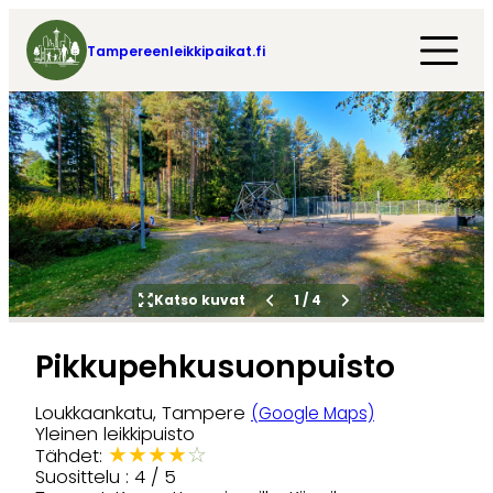
Tampereenleikkipaikat.fi
Katso kuvat
1
/
4
Pikkupehkusuonpuisto
Loukkaankatu, Tampere
(Google Maps)
Yleinen leikkipuisto
★
★
★
★
☆
Tähdet:
Suosittelu : 4 / 5