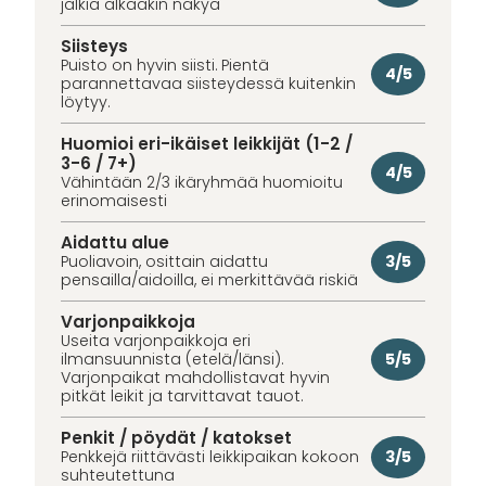
jälkiä alkaakin näkyä
Siisteys
Puisto on hyvin siisti. Pientä
4/5
parannettavaa siisteydessä kuitenkin
löytyy.
Huomioi eri-ikäiset leikkijät (1-2 /
3-6 / 7+)
4/5
Vähintään 2/3 ikäryhmää huomioitu
erinomaisesti
Aidattu alue
3/5
Puoliavoin, osittain aidattu
pensailla/aidoilla, ei merkittävää riskiä
Varjonpaikkoja
Useita varjonpaikkoja eri
5/5
ilmansuunnista (etelä/länsi).
Varjonpaikat mahdollistavat hyvin
pitkät leikit ja tarvittavat tauot.
Penkit / pöydät / katokset
3/5
Penkkejä riittävästi leikkipaikan kokoon
suhteutettuna