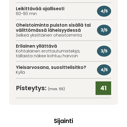
Leikittävää ajallisesti
4/5
60-90 min
Oheistoiminta puiston sisällä tai
välittömässä läheisyydessä
3/5
Selkeä yksittäinen oheistoiminta
Erilainen yllättävä
3/5
Kohtalainen erottautumistekijä,
tällaista näkee kohtuu harvoin
Yleisarvosana, suosittelisitko?
4/5
Kyllä
Pisteytys:
41
(max. 55)
Sijainti