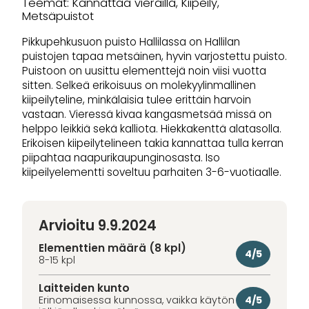
Teemat: Kannattaa vierailla, Kiipeily,
Metsäpuistot
Pikkupehkusuon puisto Hallilassa on Hallilan
puistojen tapaa metsäinen, hyvin varjostettu puisto.
Puistoon on uusittu elementtejä noin viisi vuotta
sitten. Selkeä erikoisuus on molekyylinmallinen
kiipeilyteline, minkälaisia tulee erittäin harvoin
vastaan. Vieressä kivaa kangasmetsää missä on
helppo leikkiä sekä kalliota. Hiekkakenttä alatasolla.
Erikoisen kiipeilytelineen takia kannattaa tulla kerran
piipahtaa naapurikaupunginosasta. Iso
kiipeilyelementti soveltuu parhaiten 3-6-vuotiaalle.
Arvioitu 9.9.2024
Elementtien määrä (8 kpl)
4/5
8-15 kpl
Laitteiden kunto
4/5
Erinomaisessa kunnossa, vaikka käytön