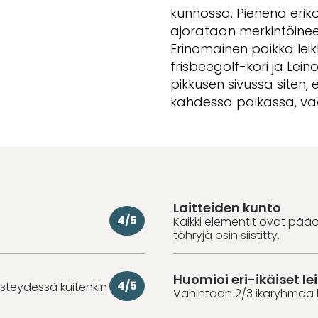
kunnossa. Pienenä eriko
ajorataan merkintöineen
Erinomainen paikka leikk
frisbeegolf-kori ja Lein
pikkusen sivussa siten, 
kahdessa paikassa, va
Laitteiden kunto
4/5
Kaikki elementit ovat pää
töhryjä osin siistitty.
Huomioi eri-ikäiset lei
4/5
iisteydessä kuitenkin
Vähintään 2/3 ikäryhmää 