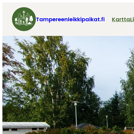
Tampereenleikkipaikat.fi
Kartta
L