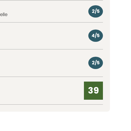
2/5
elle
4/5
2/5
39