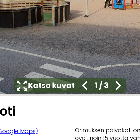
Katso kuvat
1
/
3
oti
Orimuksen päiväkoti on
Google Maps)
ovat noin 15 vuotta vanh