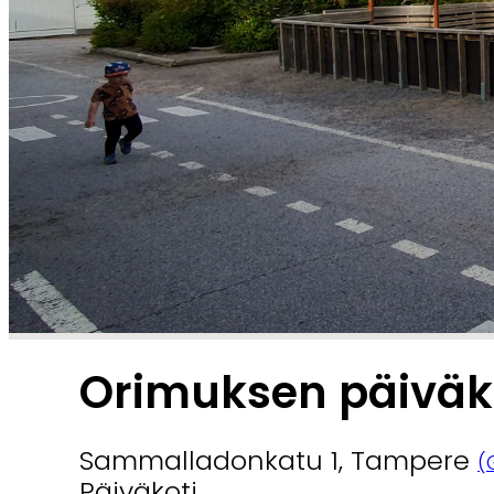
Orimuksen päiväk
Sammalladonkatu 1, Tampere
(
Päiväkoti