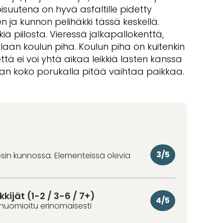
isuutena on hyvä asfaltille pidetty
 ja kunnon pelihäkki tässä keskellä.
iä piilosta. Vieressä jalkapallokenttä,
olaan koulun piha. Koulun piha on kuitenkin
että ei voi yhtä aikaa leikkiä lasten kanssa
an koko porukalla pitää vaihtaa paikkaa.
3/5
osin kunnossa. Elementeissä olevia
kkijät (1-2 / 3-6 / 7+)
4/5
huomioitu erinomaisesti