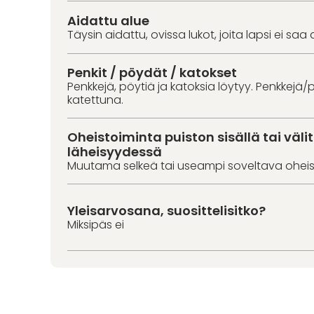
Aidattu alue
Täysin aidattu, ovissa lukot, joita lapsi ei saa 
Penkit / pöydät / katokset
Penkkejä, pöytiä ja katoksia löytyy. Penkkejä/p
katettuna.
Oheistoiminta puiston sisällä tai väl
läheisyydessä
Muutama selkeä tai useampi soveltava oheis
Yleisarvosana, suosittelisitko?
Miksipäs ei