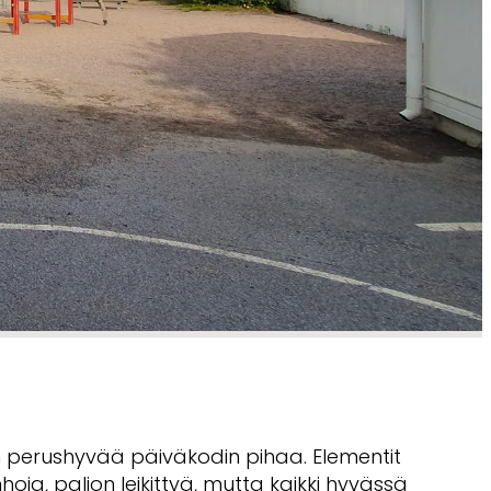
 perushyvää päiväkodin pihaa. Elementit
oja, paljon leikittyä, mutta kaikki hyvässä