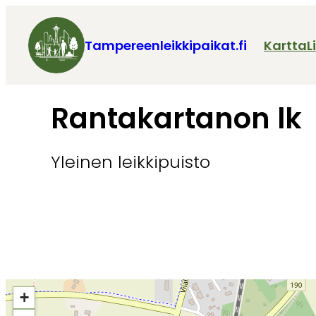
Tampereenleikkipaikat.fi
Kartta
L
Rantakartanon lk
Yleinen leikkipuisto
+