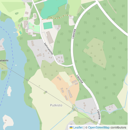
Leaflet
|
©
OpenStreetMap
contributors