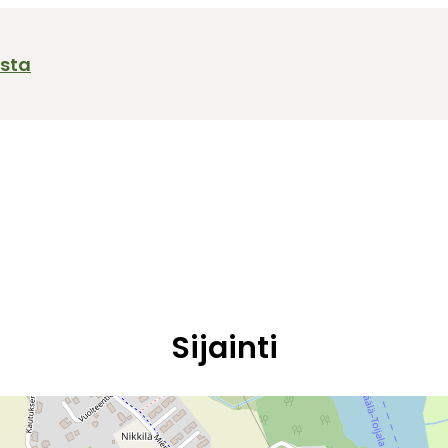
ista
Sijainti