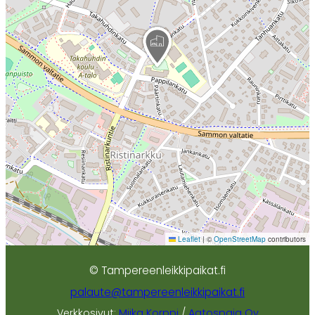
Leaflet
|
©
OpenStreetMap
contributors
© Tampereenleikkipaikat.fi
palaute@tampereenleikkipaikat.fi
Verkkosivut:
Miika Korppi
/
Aatospaja Oy