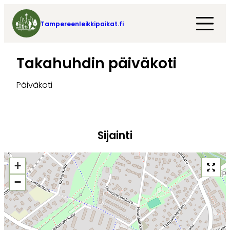
Tampereenleikkipaikat.fi
Takahuhdin päiväkoti
Päiväkoti
Sijainti
+
−