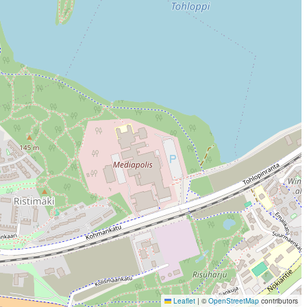
Leaflet
|
©
OpenStreetMap
contributors