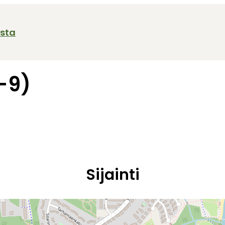
ista
-9)
Sijainti