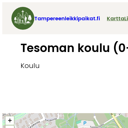
Tampereenleikkipaikat.fi
Kartta
L
Tesoman koulu (0
Koulu
+