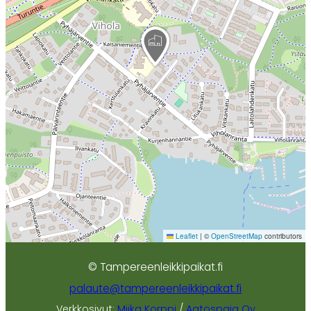
Leaflet
|
©
OpenStreetMap
contributors
© Tampereenleikkipaikat.fi
palaute@tampereenleikkipaikat.fi
Verkkosivut:
Miika Korppi
/
Aatospaja Oy