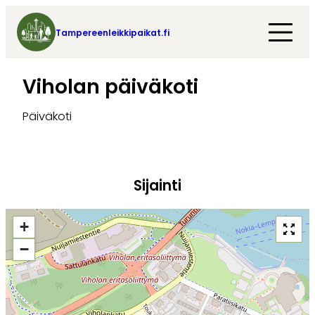
Tampereenleikkipaikat.fi
Viholan päiväkoti
Päiväkoti
Sijainti
+
−