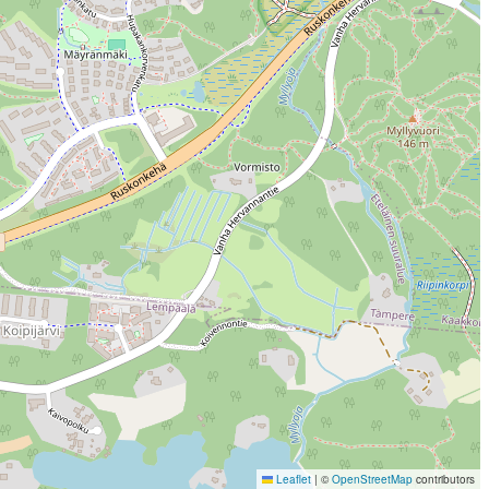
Leaflet
|
©
OpenStreetMap
contributors