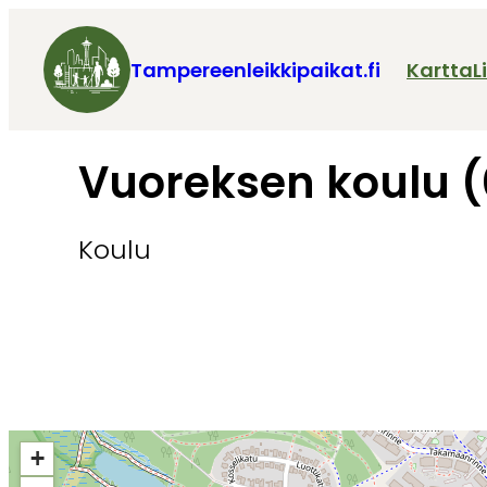
Tampereenleikkipaikat.fi
Kartta
L
Vuoreksen koulu 
Koulu
+