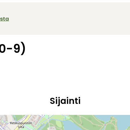
ista
(0-9)
Sijainti